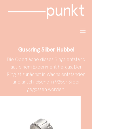
Gussring Silber Hubbel
Die Oberfläche dieses Rings entstand
aus einem Experiment heraus. Der
Ring ist zunächst in Wachs entstanden
und anschließend in 925er Silber
gegossen worden.